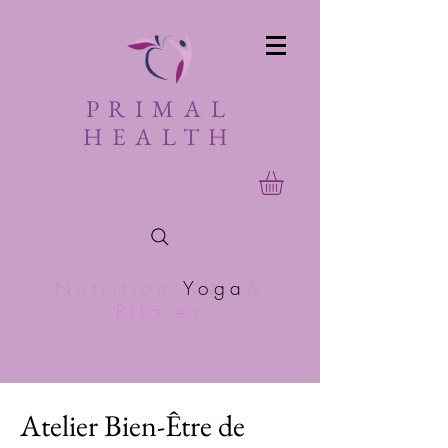
PRIMAL
HEALTH
Nutrition,
Yoga
&
Pilates
Atelier Bien-Être de